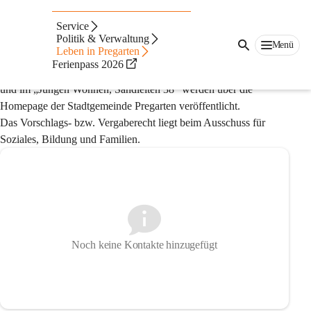
Auf dieser Seite
Service
Wohnungsvergaben
Politik & Verwaltung
Menü
Leben in Pregarten
Ferienpass 2026
Freie Wohnungen im 
„Betreubaren Wohnen, Riesenederweg 2“
und im 
„Jungen Wohnen, Sandleiten 38“
 werden über die 
Homepage der Stadtgemeinde Pregarten veröffentlicht. 
Das Vorschlags- bzw. Vergaberecht liegt beim Ausschuss für 
Soziales, Bildung und Familien.
Noch keine Kontakte hinzugefügt